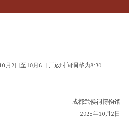
10
月
2
日
至
10
月
6
日开放
时间调整为
8:30
—
成都武侯祠博物馆
2025
年
10
月
2
日